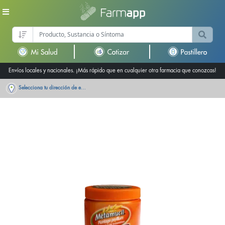
Envíos locales y nacionales. ¡Más rápido que en cualquier otra farmacia que conozcas!
Selecciona tu dirección de entrega