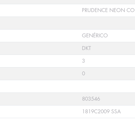
PRUDENCE NEON CO
GENÉRICO
DKT
3
0
803546
1819C2009 SSA