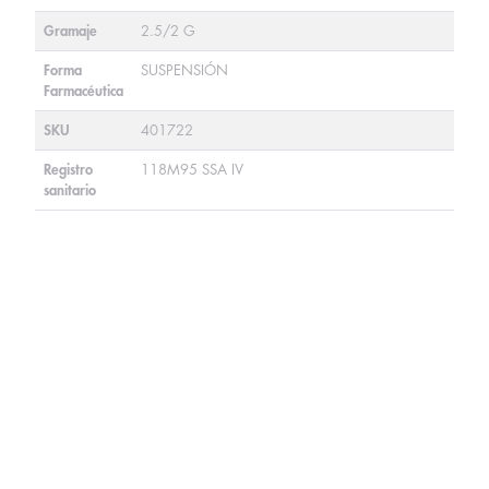
Gramaje
2.5/2 G
Forma
SUSPENSIÓN
Farmacéutica
SKU
401722
Registro
118M95 SSA IV
sanitario