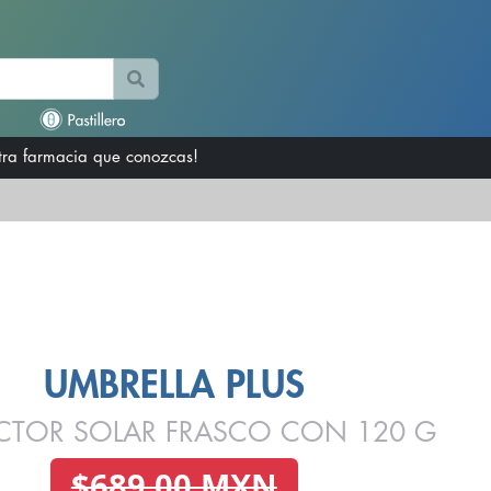
otra farmacia que conozcas!
UMBRELLA PLUS
CTOR SOLAR FRASCO CON 120 G
$689.00 MXN