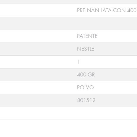
PRE NAN LATA CON 400
PATENTE
NESTLE
1
400 GR
POLVO
801512