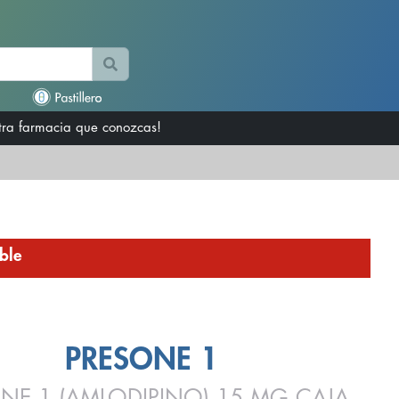
otra farmacia que conozcas!
ble
PRESONE 1
NE 1 (AMLODIPINO) 15 MG CAJA