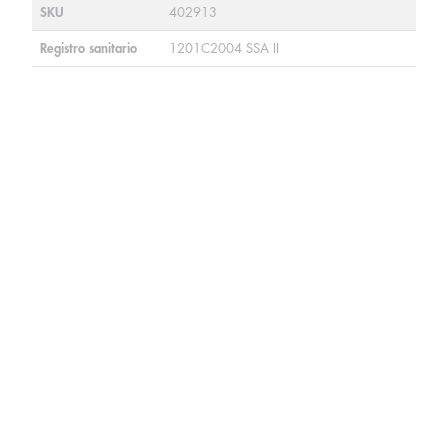
SKU
402913
Registro sanitario
1201C2004 SSA II