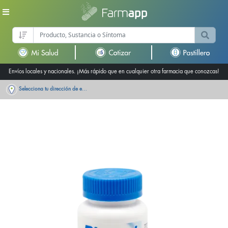
Envíos locales y nacionales. ¡Más rápido que en cualquier otra farmacia que conozcas!
Selecciona tu dirección de entrega