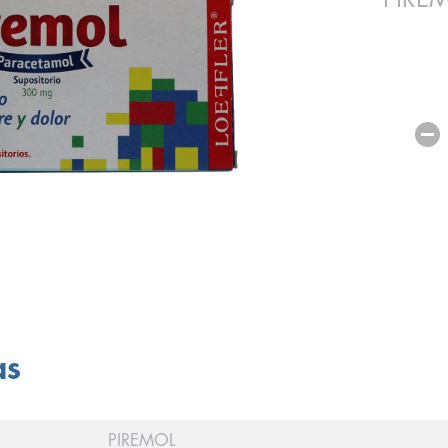
as
PIREMOL