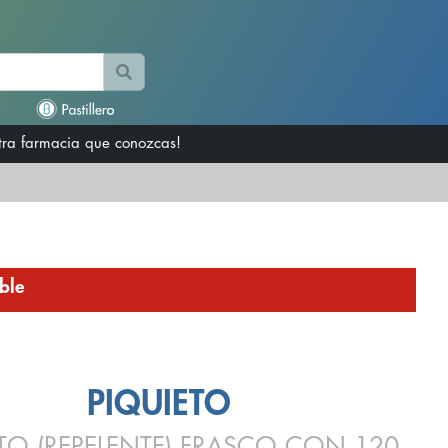
otra farmacia que conozcas!
ble
PIQUIETO
ETO (REPELENTE) FRASCO CON 120