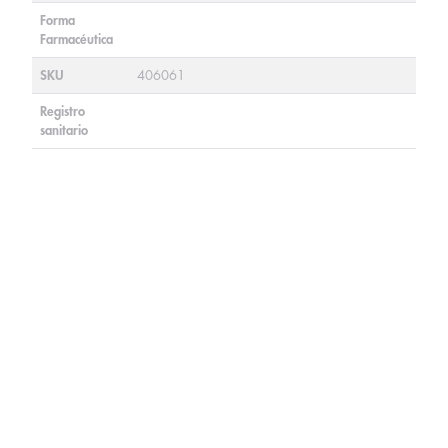
Forma
Farmacéutica
SKU
406061
Registro
sanitario