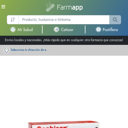
Envíos locales y nacionales. ¡Más rápido que en cualquier otra farmacia que conozcas!
Selecciona tu dirección de entrega