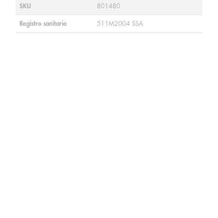
SKU
801480
Registro sanitario
511M2004 SSA