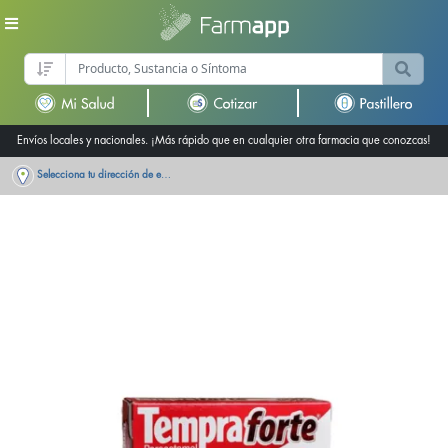
Envíos locales y nacionales. ¡Más rápido que en cualquier otra farmacia que conozcas!
Selecciona tu dirección de entrega