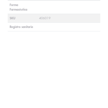
Forma
Farmacéutica
SKU
406019
Registro sanitario