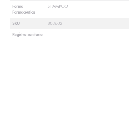
Forma
SHAMPOO
Farmacéutica
SKU
803602
Registro sanitario