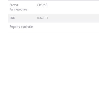
Forma
CREMA
Farmacéutica
SKU
804171
Registro sanitario