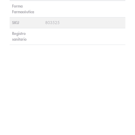
Forma
Farmacéutica
SKU
803525
Registro
sanitario