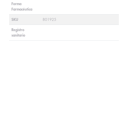
Forma
Farmacéutica
SKU
801925
Registro
sanitario