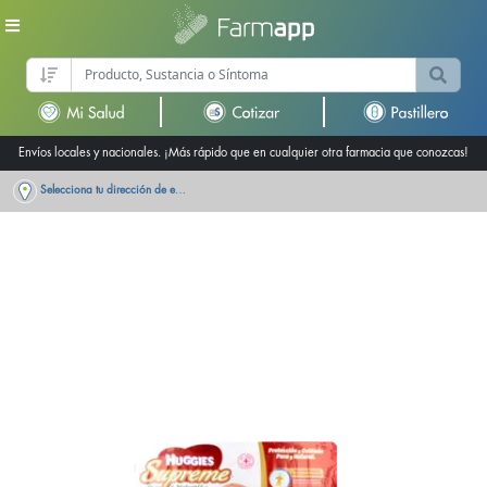
Envíos locales y nacionales. ¡Más rápido que en cualquier otra farmacia que conozcas!
Selecciona tu dirección de entrega