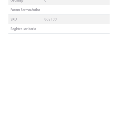
Gramaje
0
Forma Farmacéutica
SKU
802133
Registro sanitario