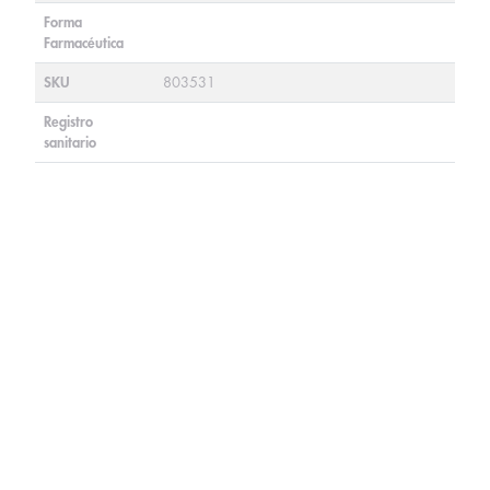
Forma
Farmacéutica
SKU
803531
Registro
sanitario