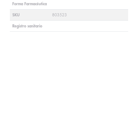
Forma Farmacéutica
SKU
803523
Registro sanitario