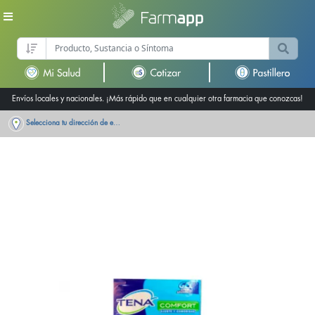
Envíos locales y nacionales. ¡Más rápido que en cualquier otra farmacia que conozcas!
Selecciona tu dirección de entrega