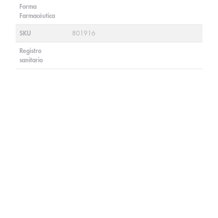
Forma
Farmacéutica
SKU
801916
Registro
sanitario