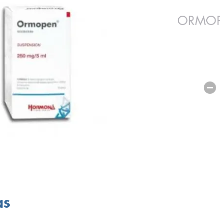
ORMOP
as