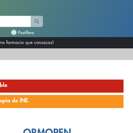
otra farmacia que conozcas!
ble
opia de INE.
ORMOPEN