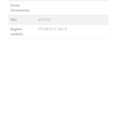
Forma
Farmacéutica
SKU
407058
Registro
0934R2019 SSA III
sanitario