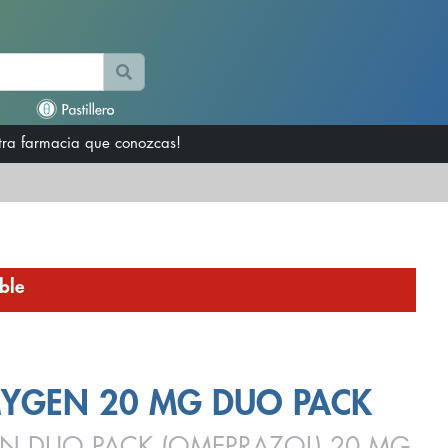
otra farmacia que conozcas!
ble
YGEN 20 MG DUO PACK
 DUO PACK (OMEPRAZOL) 20 MG