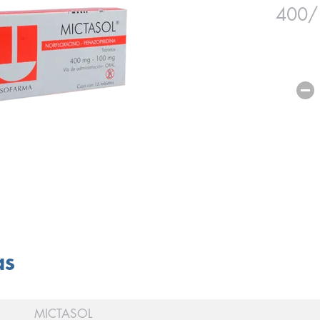
400/
as
MICTASOL