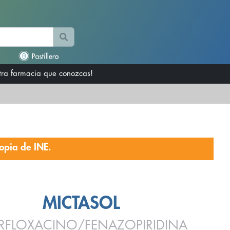
otra farmacia que conozcas!
opia de INE.
MICTASOL
FLOXACINO/FENAZOPIRIDINA