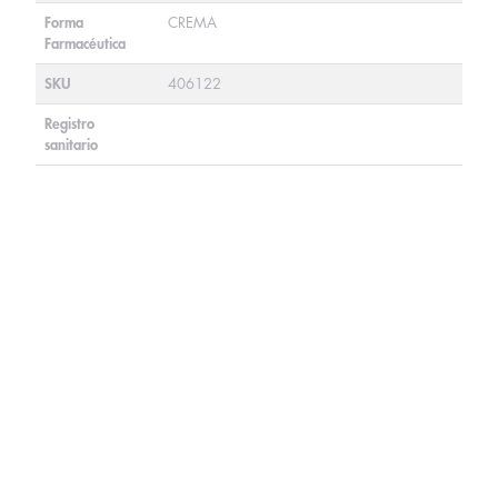
Forma
CREMA
Farmacéutica
SKU
406122
Registro
sanitario