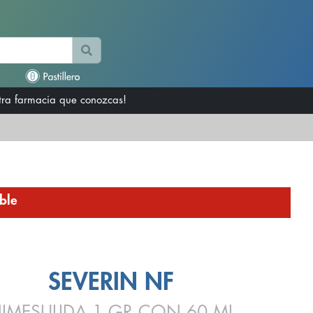
otra farmacia que conozcas!
ble
SEVERIN NF
IMESULIDA 1 GR CON 60 ML