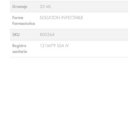
Gramaje
20 ML
Forma
SOLUCION INYECTABLE
Farmacéutica
SKU
800564
Registro
121M79 SSA IV
sanitario