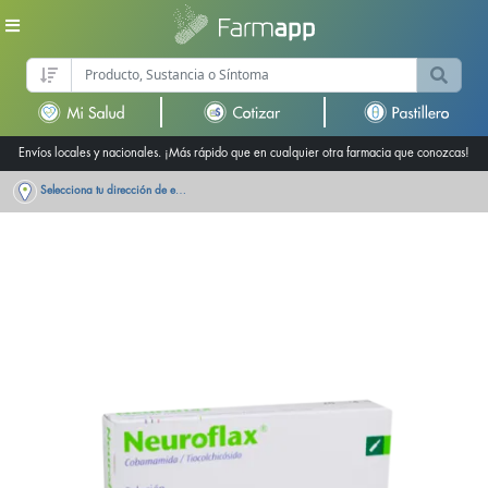
Envíos locales y nacionales. ¡Más rápido que en cualquier otra farmacia que conozcas!
Selecciona tu dirección de entrega