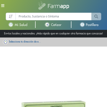
Envíos locales y nacionales. ¡Más rápido que en cualquier otra farmacia que conozcas!
Selecciona tu dirección de entrega