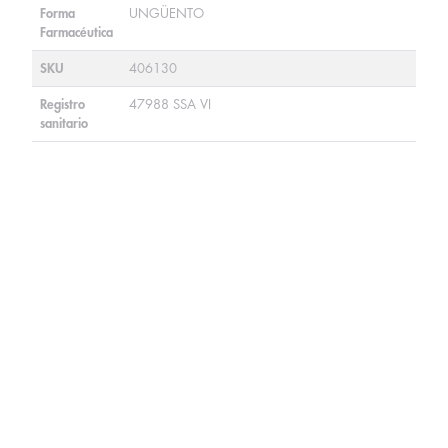
Forma
UNGÜENTO
Farmacéutica
SKU
406130
Registro
47988 SSA VI
sanitario