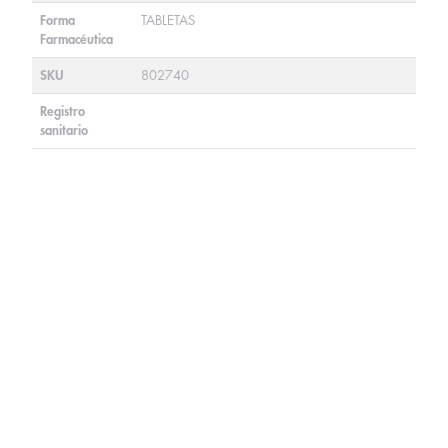
Forma
TABLETAS
Farmacéutica
SKU
802740
Registro
sanitario