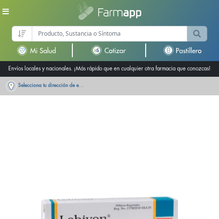
Envíos locales y nacionales. ¡Más rápido que en cualquier otra farmacia que conozcas!
Selecciona tu dirección de entrega