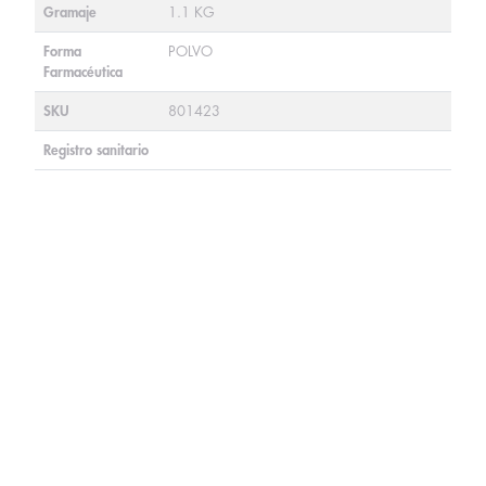
Gramaje
1.1 KG
Forma
POLVO
Farmacéutica
SKU
801423
Registro sanitario