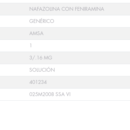
NAFAZOLINA CON FENIRAMINA
GENÉRICO
AMSA
1
3/.16 MG
SOLUCIÓN
401234
025M2008 SSA VI