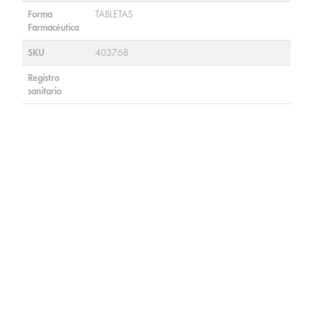
Forma
TABLETAS
Farmacéutica
SKU
403768
Registro
sanitario