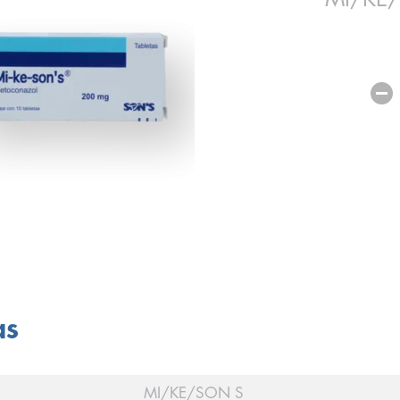
as
MI/KE/SON S