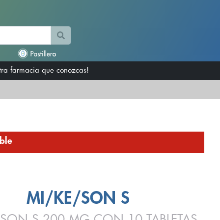
otra farmacia que conozcas!
ble
MI/KE/SON S
/SON S 200 MG CON 10 TABLETAS