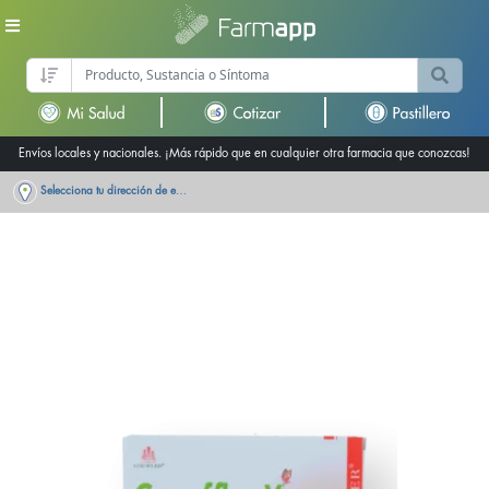
Envíos locales y nacionales. ¡Más rápido que en cualquier otra farmacia que conozcas!
Selecciona tu dirección de entrega