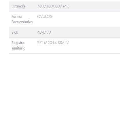
Gramaje
500/100000/ MG
Forma
OVULOS
Farmacéutica
SKU
404750
Registro
271M2014 SSA IV
sanitario