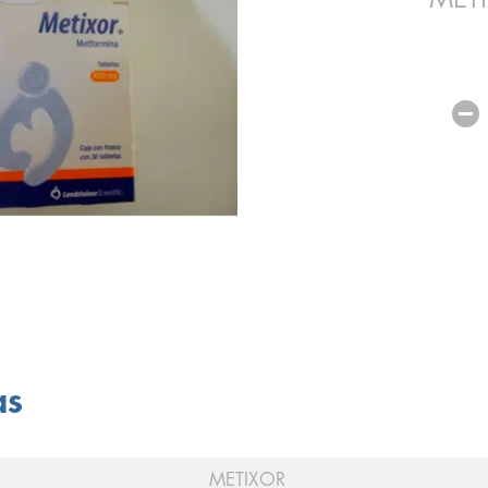
as
METIXOR