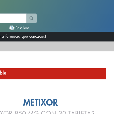
otra farmacia que conozcas!
ble
METIXOR
IXOR 850 MG CON 30 TABLETAS