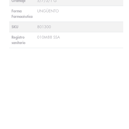
Gramaje
5/7/3/1 G
Forma
UNGÜENTO
Farmacéutica
SKU
801300
Registro
010M88 SSA
sanitario