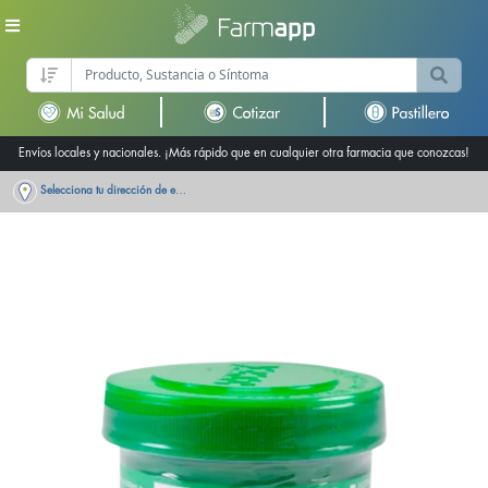
Envíos locales y nacionales. ¡Más rápido que en cualquier otra farmacia que conozcas!
Selecciona tu dirección de entrega