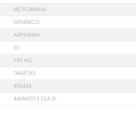
METFORMINA
GENÉRICO
ALPHARMA
30
750 MG
TABLETAS
406456
446M2015 SSA IV