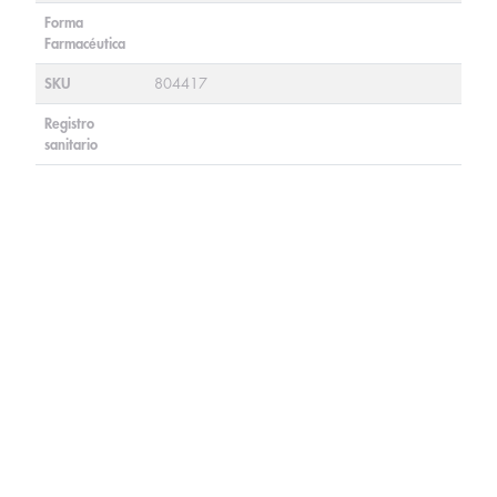
Forma
Farmacéutica
SKU
804417
Registro
sanitario