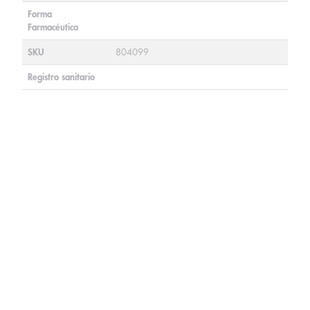
Forma
Farmacéutica
SKU
804099
Registro sanitario