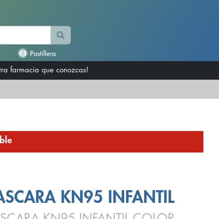
otra farmacia que conozcas!
ble
SCARA KN95 INFANTIL
SCARA KN95 INFANTIL COLOR