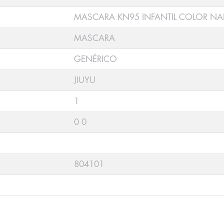
MASCARA KN95 INFANTIL COLOR N
MASCARA
GENÉRICO
JIUYU
1
0 0
804101