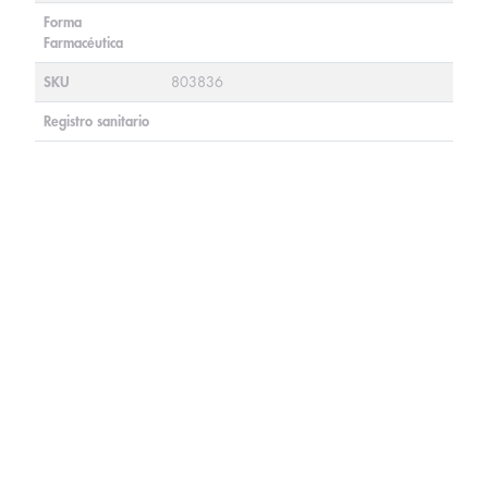
Forma
Farmacéutica
SKU
803836
Registro sanitario