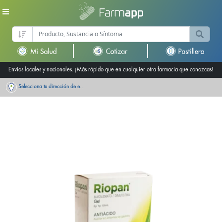
Envíos locales y nacionales. ¡Más rápido que en cualquier otra farmacia que conozcas!
Selecciona tu dirección de entrega