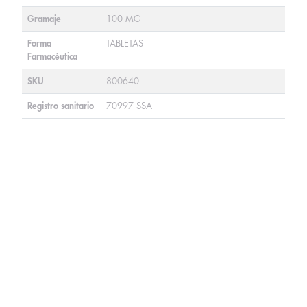
Gramaje
100 MG
Forma
TABLETAS
Farmacéutica
SKU
800640
Registro sanitario
70997 SSA