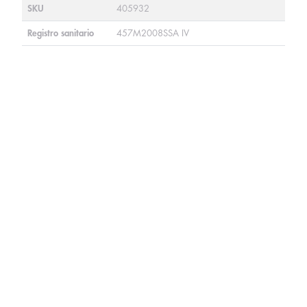
SKU
405932
Registro sanitario
457M2008SSA IV