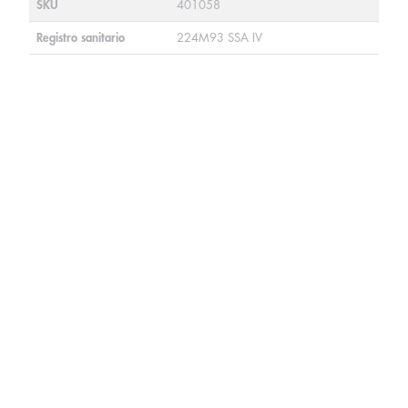
SKU
401058
Registro sanitario
224M93 SSA IV