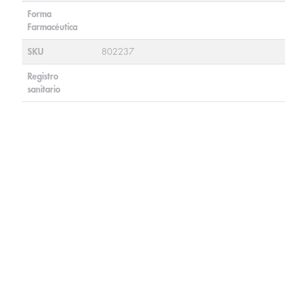
Forma
Farmacéutica
SKU
802237
Registro
sanitario